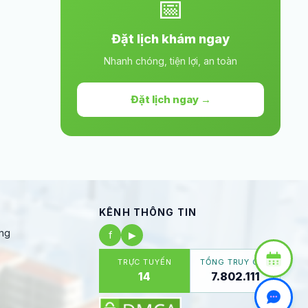
📅
Đặt lịch khám ngay
Nhanh chóng, tiện lợi, an toàn
Đặt lịch ngay →
KÊNH THÔNG TIN
ng
f
▶
TRỰC TUYẾN
TỔNG TRUY CẬP
14
7.802.111