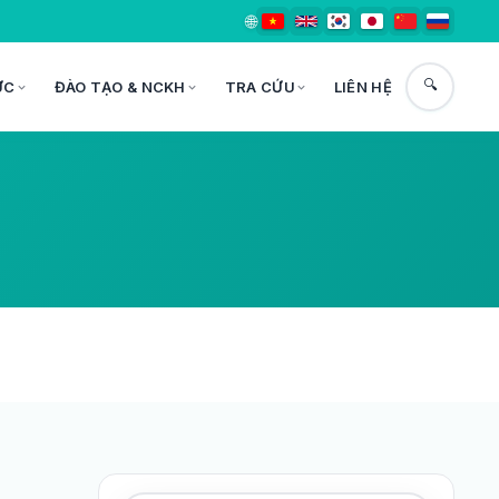
🌐
🔍
ỨC
ĐÀO TẠO & NCKH
TRA CỨU
LIÊN HỆ