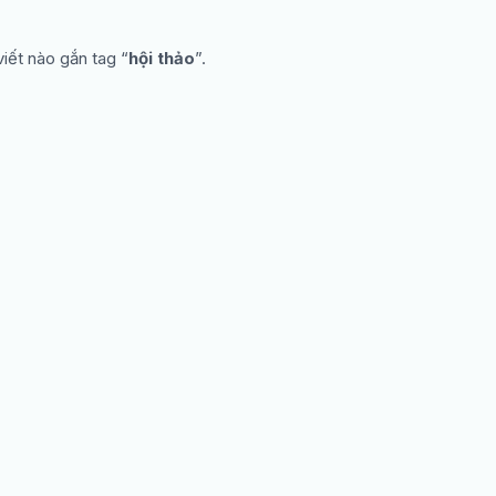
iết nào gắn tag “
hội thảo
”.