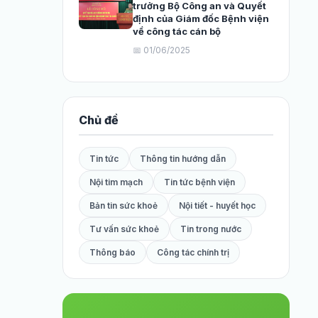
trưởng Bộ Công an và Quyết
định của Giám đốc Bệnh viện
về công tác cán bộ
📅 01/06/2025
Chủ đề
Tin tức
Thông tin hướng dẫn
Nội tim mạch
Tin tức bệnh viện
Bản tin sức khoẻ
Nội tiết - huyết học
Tư vấn sức khoẻ
Tin trong nước
Thông báo
Công tác chính trị