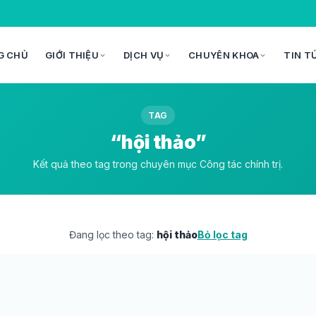
G CHỦ
GIỚI THIỆU
DỊCH VỤ
CHUYÊN KHOA
TIN T
TAG
“hội thảo”
Kết quả theo tag trong chuyên mục Công tác chính trị.
Đang lọc theo tag:
hội thảo
Bỏ lọc tag