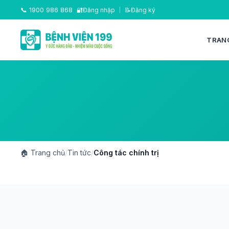
📞
1900 986 868
🔐
Đăng nhập
|
📝
Đăng ký
TRAN
🏠
Trang chủ
/
Tin tức
/
Công tác chính trị