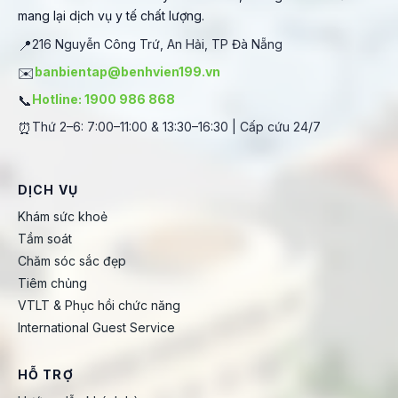
mang lại dịch vụ y tế chất lượng.
📍
216 Nguyễn Công Trứ, An Hải, TP Đà Nẵng
✉️
banbientap@benhvien199.vn
📞
Hotline: 1900 986 868
⏰
Thứ 2–6: 7:00–11:00 & 13:30–16:30 | Cấp cứu 24/7
DỊCH VỤ
Khám sức khoẻ
Tầm soát
Chăm sóc sắc đẹp
Tiêm chủng
VTLT & Phục hồi chức năng
International Guest Service
HỖ TRỢ