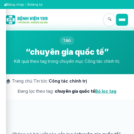
🔐
📝
Đăng nhập
|
Đăng ký
🔍
TAG
“chuyên gia quốc tế”
Kết quả theo tag trong chuyên mục Công tác chính trị.
🏠
Trang chủ
/
Tin tức
/
Công tác chính trị
Đang lọc theo tag:
chuyên gia quốc tế
Bỏ lọc tag