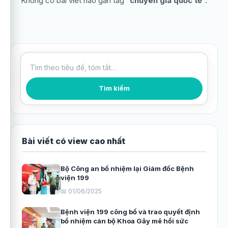
Không có bài viết nào gắn tag “
chuyên gia quốc tế
”.
Tìm kiếm bài viết
Tìm kiếm
Bài viết có view cao nhất
Bộ Công an bổ nhiệm lại Giám đốc Bệnh
viện 199
📅 01/06/2025
Bệnh viện 199 công bố và trao quyết định
bổ nhiệm cán bộ Khoa Gây mê hồi sức