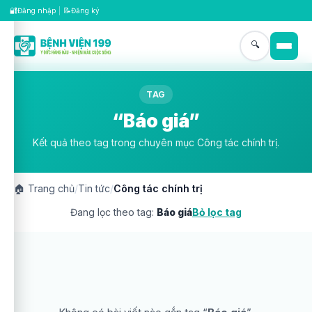
🔐
📝
Đăng nhập
|
Đăng ký
🔍
TAG
“Báo giá”
Kết quả theo tag trong chuyên mục Công tác chính trị.
🏠
Trang chủ
/
Tin tức
/
Công tác chính trị
Đang lọc theo tag:
Báo giá
Bỏ lọc tag