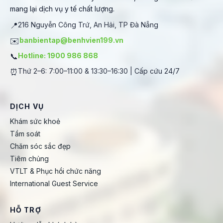
mang lại dịch vụ y tế chất lượng.
📍
216 Nguyễn Công Trứ, An Hải, TP Đà Nẵng
✉️
banbientap@benhvien199.vn
📞
Hotline: 1900 986 868
⏰
Thứ 2–6: 7:00–11:00 & 13:30–16:30 | Cấp cứu 24/7
DỊCH VỤ
Khám sức khoẻ
Tầm soát
Chăm sóc sắc đẹp
Tiêm chủng
VTLT & Phục hồi chức năng
International Guest Service
HỖ TRỢ