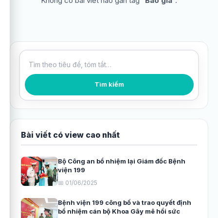
Không có bài viết nào gắn tag “
Báo giá
”.
Tìm kiếm bài viết
Tìm kiếm
Bài viết có view cao nhất
Bộ Công an bổ nhiệm lại Giám đốc Bệnh
viện 199
📅 01/06/2025
Bệnh viện 199 công bố và trao quyết định
bổ nhiệm cán bộ Khoa Gây mê hồi sức