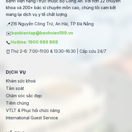
Bệnh viện hạng I trực thuộc Bộ Công An. Với hơn 22 chuyên
khoa và 200+ bác sĩ chuyên môn cao, chúng tôi cam kết
mang lại dịch vụ y tế chất lượng.
📍
216 Nguyễn Công Trứ, An Hải, TP Đà Nẵng
✉️
banbientap@benhvien199.vn
📞
Hotline: 1900 986 868
⏰
Thứ 2–6: 7:00–11:00 & 13:30–16:30 | Cấp cứu 24/7
DỊCH VỤ
Khám sức khoẻ
Tầm soát
Chăm sóc sắc đẹp
Tiêm chủng
VTLT & Phục hồi chức năng
International Guest Service