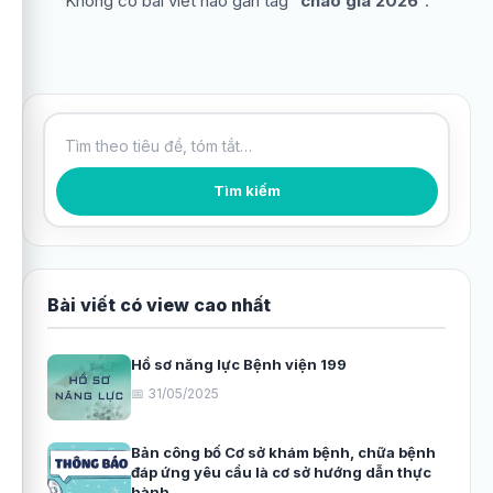
Không có bài viết nào gắn tag “
chào giá 2026
”.
Tìm kiếm bài viết
Tìm kiếm
Bài viết có view cao nhất
Hồ sơ năng lực Bệnh viện 199
📅 31/05/2025
Bản công bố Cơ sở khám bệnh, chữa bệnh
đáp ứng yêu cầu là cơ sở hướng dẫn thực
hành