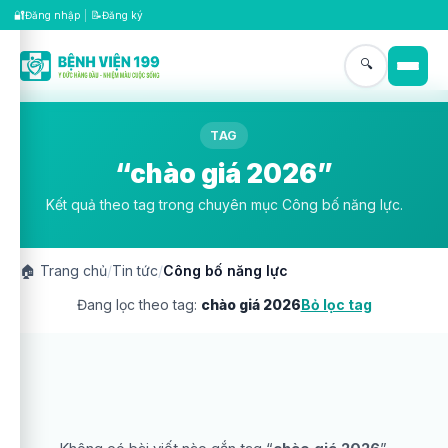
🔐
📝
Đăng nhập
|
Đăng ký
🔍
TAG
“chào giá 2026”
Kết quả theo tag trong chuyên mục Công bố năng lực.
🏠
Trang chủ
/
Tin tức
/
Công bố năng lực
Đang lọc theo tag:
chào giá 2026
Bỏ lọc tag