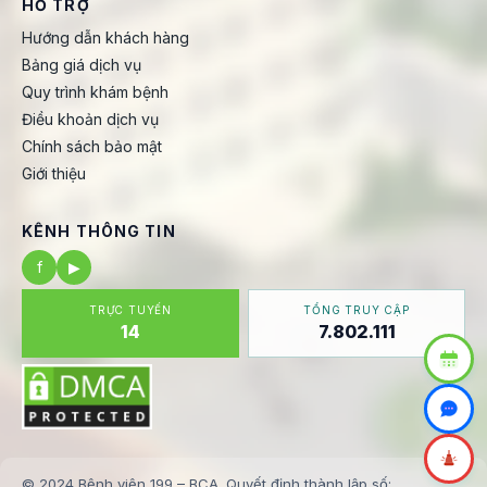
HỖ TRỢ
Hướng dẫn khách hàng
Bảng giá dịch vụ
Quy trình khám bệnh
Điều khoản dịch vụ
Chính sách bảo mật
Giới thiệu
KÊNH THÔNG TIN
f
▶
TRỰC TUYẾN
TỔNG TRUY CẬP
14
7.802.111
© 2024 Bệnh viện 199 – BCA. Quyết định thành lập số: