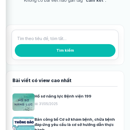
Không có bài viết nào gắn tag “
cam kết
”.
Tìm kiếm bài viết
Tìm kiếm
Bài viết có view cao nhất
Hồ sơ năng lực Bệnh viện 199
📅 31/05/2025
Bản công bố Cơ sở khám bệnh, chữa bệnh
đáp ứng yêu cầu là cơ sở hướng dẫn thực
hành