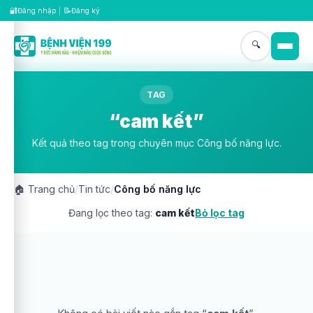
🔐
📝
Đăng nhập
|
Đăng ký
🔍
TAG
“cam kết”
Kết quả theo tag trong chuyên mục Công bố năng lực.
🏠
Trang chủ
/
Tin tức
/
Công bố năng lực
Đang lọc theo tag:
cam kết
Bỏ lọc tag