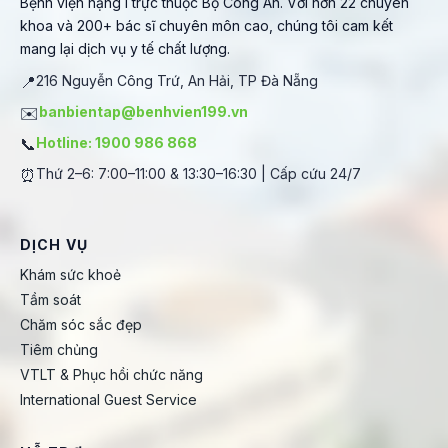
Bệnh viện hạng I trực thuộc Bộ Công An. Với hơn 22 chuyên
khoa và 200+ bác sĩ chuyên môn cao, chúng tôi cam kết
mang lại dịch vụ y tế chất lượng.
📍
216 Nguyễn Công Trứ, An Hải, TP Đà Nẵng
✉️
banbientap@benhvien199.vn
📞
Hotline: 1900 986 868
⏰
Thứ 2–6: 7:00–11:00 & 13:30–16:30 | Cấp cứu 24/7
DỊCH VỤ
Khám sức khoẻ
Tầm soát
Chăm sóc sắc đẹp
Tiêm chủng
VTLT & Phục hồi chức năng
International Guest Service