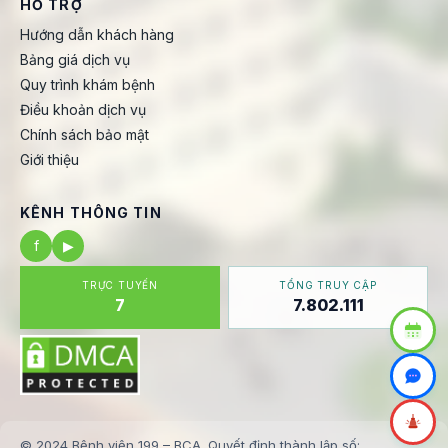
HỖ TRỢ
Hướng dẫn khách hàng
Bảng giá dịch vụ
Quy trình khám bệnh
Điều khoản dịch vụ
Chính sách bảo mật
Giới thiệu
KÊNH THÔNG TIN
f
▶
TRỰC TUYẾN
TỔNG TRUY CẬP
7
7.802.111
© 2024 Bệnh viện 199 – BCA. Quyết định thành lập số: