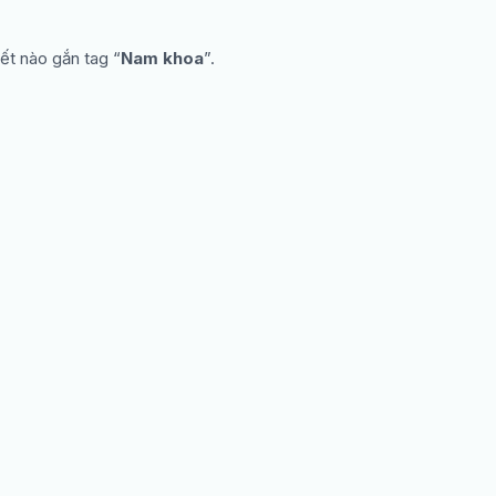
ết nào gắn tag “
Nam khoa
”.