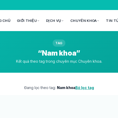
G CHỦ
GIỚI THIỆU
DỊCH VỤ
CHUYÊN KHOA
TIN T
TAG
“Nam khoa”
Kết quả theo tag trong chuyên mục Chuyên khoa.
Đang lọc theo tag:
Nam khoa
Bỏ lọc tag