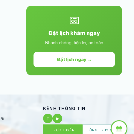
📅
Đặt lịch khám ngay
Nhanh chóng, tiện lợi, an toàn
Đặt lịch ngay →
KÊNH THÔNG TIN
ng
f
▶
TRỰC TUYẾN
TỔNG TRUY CẬP