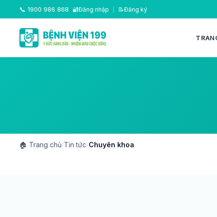
📞
1900 986 868
🔐
Đăng nhập
|
📝
Đăng ký
TRAN
🏠
Trang chủ
/
Tin tức
/
Chuyên khoa