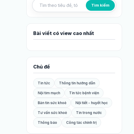
Tìm kiếm
Tìm kiếm bài viết
Bài viết có view cao nhất
Chủ đề
Tin tức
Thông tin hướng dẫn
Nội tim mạch
Tin tức bệnh viện
Bản tin sức khoẻ
Nội tiết - huyết học
Tư vấn sức khoẻ
Tin trong nước
Thông báo
Công tác chính trị