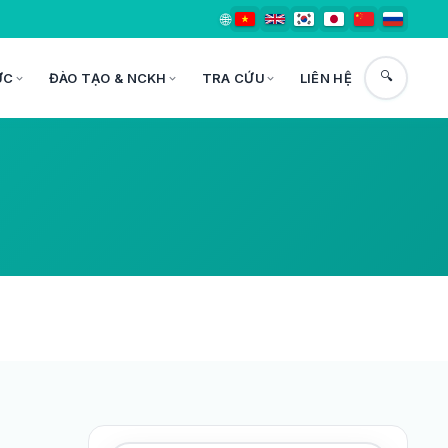
🌐
🔍
ỨC
ĐÀO TẠO & NCKH
TRA CỨU
LIÊN HỆ