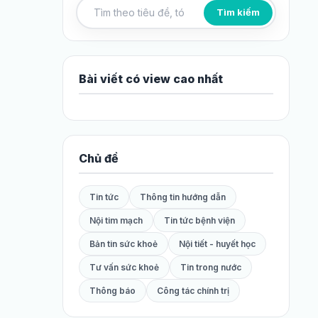
Tìm kiếm
Tìm kiếm bài viết
Bài viết có view cao nhất
Chủ đề
Tin tức
Thông tin hướng dẫn
Nội tim mạch
Tin tức bệnh viện
Bản tin sức khoẻ
Nội tiết - huyết học
Tư vấn sức khoẻ
Tin trong nước
Thông báo
Công tác chính trị