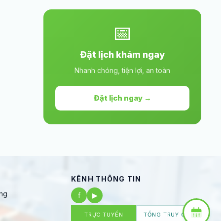
📅
Đặt lịch khám ngay
Nhanh chóng, tiện lợi, an toàn
Đặt lịch ngay →
KÊNH THÔNG TIN
ng
f
▶
TRỰC TUYẾN
TỔNG TRUY CẬP