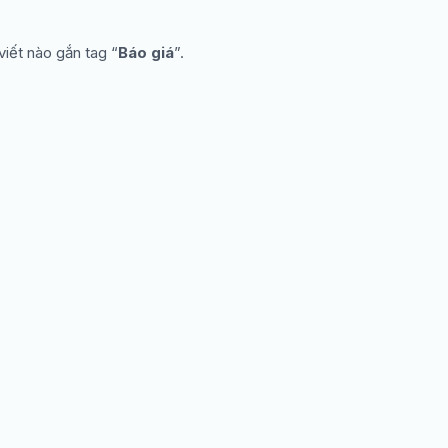
viết nào gắn tag “
Báo giá
”.