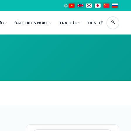
🌐
🔍
ỨC
ĐÀO TẠO & NCKH
TRA CỨU
LIÊN HỆ