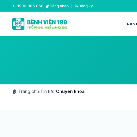
📞
1900 986 868
🔐
Đăng nhập
|
📝
Đăng ký
TRAN
🏠
Trang chủ
/
Tin tức
/
Chuyên khoa