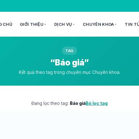
G CHỦ
GIỚI THIỆU
DỊCH VỤ
CHUYÊN KHOA
TIN T
TAG
“Báo giá”
Kết quả theo tag trong chuyên mục Chuyên khoa.
Đang lọc theo tag:
Báo giá
Bỏ lọc tag