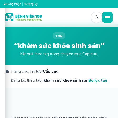
🔐
📝
Đăng nhập
|
Đăng ký
🔍
TAG
“khám sức khỏe sinh sản”
Kết quả theo tag trong chuyên mục Cấp cứu.
🏠
Trang chủ
/
Tin tức
/
Cấp cứu
Đang lọc theo tag:
khám sức khỏe sinh sản
Bỏ lọc tag