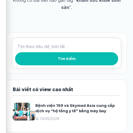
Không có bài viết nào gắn tag “
khám sức khỏe sinh
sản
”.
Tìm kiếm bài viết
Tìm kiếm
Bài viết có view cao nhất
Bệnh viện 199 và Skymed Asia cung cấp
dịch vụ “hộ tống y tế” bằng máy bay
📅 13/05/2026