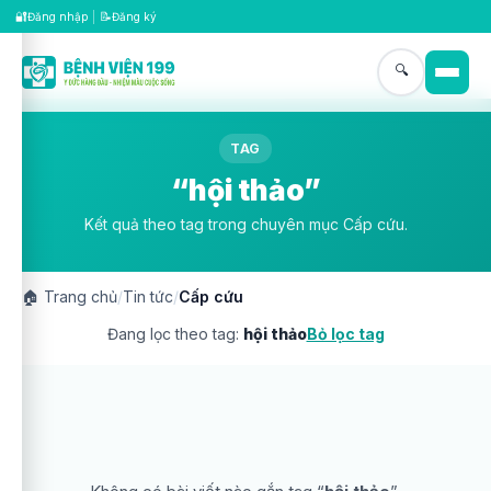
🔐
📝
Đăng nhập
|
Đăng ký
🔍
TAG
“hội thảo”
Kết quả theo tag trong chuyên mục Cấp cứu.
🏠
Trang chủ
/
Tin tức
/
Cấp cứu
Đang lọc theo tag:
hội thảo
Bỏ lọc tag