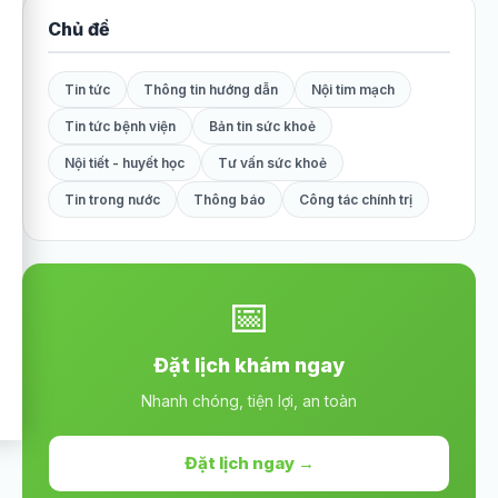
Chủ đề
Tin tức
Thông tin hướng dẫn
Nội tim mạch
Tin tức bệnh viện
Bản tin sức khoẻ
Nội tiết - huyết học
Tư vấn sức khoẻ
Tin trong nước
Thông báo
Công tác chính trị
📅
Đặt lịch khám ngay
Nhanh chóng, tiện lợi, an toàn
Đặt lịch ngay →