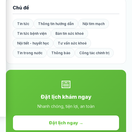
Chủ đề
Tin tức
Thông tin hướng dẫn
Nội tim mạch
Tin tức bệnh viện
Bản tin sức khoẻ
Nội tiết - huyết học
Tư vấn sức khoẻ
Tin trong nước
Thông báo
Công tác chính trị
📅
Đặt lịch khám ngay
Nhanh chóng, tiện lợi, an toàn
Đặt lịch ngay →