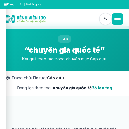
🔐
📝
Đăng nhập
|
Đăng ký
🔍
TAG
“chuyên gia quốc tế”
Kết quả theo tag trong chuyên mục Cấp cứu.
🏠
Trang chủ
/
Tin tức
/
Cấp cứu
Đang lọc theo tag:
chuyên gia quốc tế
Bỏ lọc tag