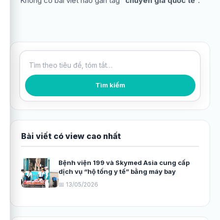
Không có bài viết nào gắn tag “
chuyên gia quốc tế
”.
Tìm kiếm bài viết
Tìm kiếm
Bài viết có view cao nhất
Bệnh viện 199 và Skymed Asia cung cấp
dịch vụ “hộ tống y tế” bằng máy bay
📅 13/05/2026