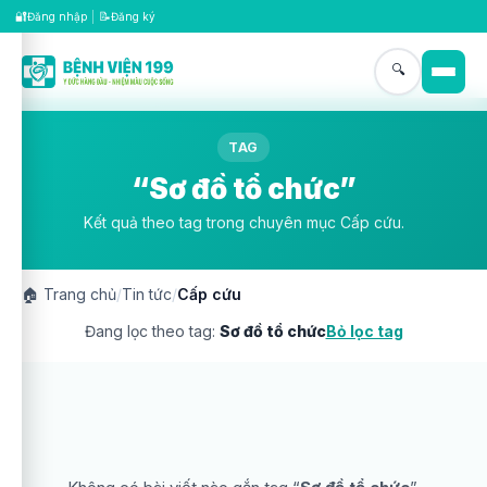
🔐
📝
Đăng nhập
|
Đăng ký
🔍
TAG
“Sơ đồ tổ chức”
Kết quả theo tag trong chuyên mục Cấp cứu.
🏠
Trang chủ
/
Tin tức
/
Cấp cứu
Đang lọc theo tag:
Sơ đồ tổ chức
Bỏ lọc tag