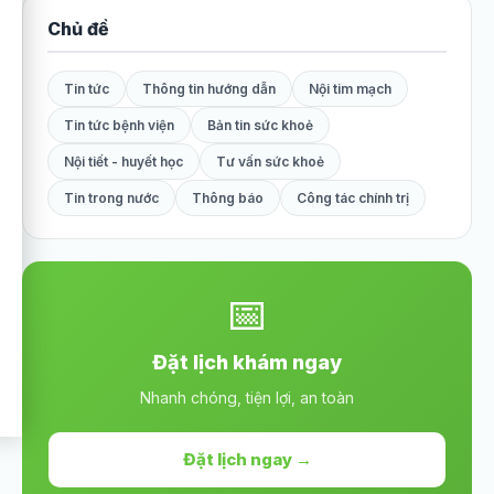
Chủ đề
Tin tức
Thông tin hướng dẫn
Nội tim mạch
Tin tức bệnh viện
Bản tin sức khoẻ
Nội tiết - huyết học
Tư vấn sức khoẻ
Tin trong nước
Thông báo
Công tác chính trị
📅
Đặt lịch khám ngay
Nhanh chóng, tiện lợi, an toàn
Đặt lịch ngay →