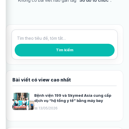
Không có bài viết nào gắn tag “
Sơ đồ tổ chức
”.
Tìm kiếm bài viết
Tìm kiếm
Bài viết có view cao nhất
Bệnh viện 199 và Skymed Asia cung cấp
dịch vụ “hộ tống y tế” bằng máy bay
📅 13/05/2026