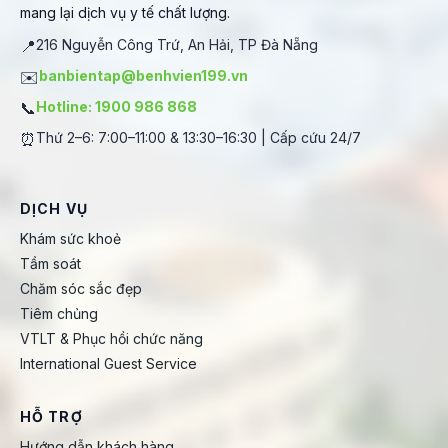
mang lại dịch vụ y tế chất lượng.
📍
216 Nguyễn Công Trứ, An Hải, TP Đà Nẵng
✉️
banbientap@benhvien199.vn
📞
Hotline: 1900 986 868
⏰
Thứ 2–6: 7:00–11:00 & 13:30–16:30 | Cấp cứu 24/7
DỊCH VỤ
Khám sức khoẻ
Tầm soát
Chăm sóc sắc đẹp
Tiêm chủng
VTLT & Phục hồi chức năng
International Guest Service
HỖ TRỢ
Hướng dẫn khách hàng