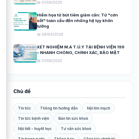
📅 01/06/2025
Hiểm họa từ bút tiêm giảm cân: Từ "cơn
sốt" toàn cầu đến những hệ lụy khôn
lường
📅 09/04/2026
XÉT NGHIỆM M.A T.Ú.Y TẠI BỆNH VIỆN 199
– NHANH CHÓNG, CHÍNH XÁC, BẢO MẬT
📅 01/06/2025
Chủ đề
Tin tức
Thông tin hướng dẫn
Nội tim mạch
Tin tức bệnh viện
Bản tin sức khoẻ
Nội tiết - huyết học
Tư vấn sức khoẻ
Tin trong nước
Thông báo
Công tác chính trị