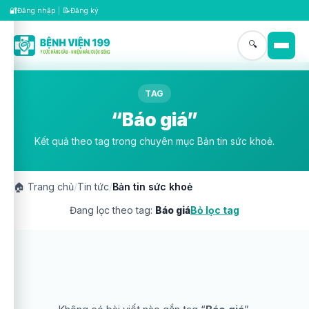
🔐
📝
Đăng nhập
|
Đăng ký
🔍
TAG
“Báo giá”
Kết quả theo tag trong chuyên mục Bản tin sức khoẻ.
🏠
Trang chủ
/
Tin tức
/
Bản tin sức khoẻ
Đang lọc theo tag:
Báo giá
Bỏ lọc tag