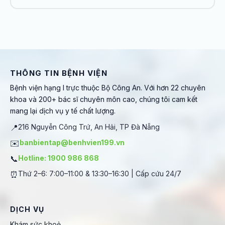
THÔNG TIN BỆNH VIỆN
Bệnh viện hạng I trực thuộc Bộ Công An. Với hơn 22 chuyên
khoa và 200+ bác sĩ chuyên môn cao, chúng tôi cam kết
mang lại dịch vụ y tế chất lượng.
📍
216 Nguyễn Công Trứ, An Hải, TP Đà Nẵng
✉️
banbientap@benhvien199.vn
📞
Hotline: 1900 986 868
⏰
Thứ 2–6: 7:00–11:00 & 13:30–16:30 | Cấp cứu 24/7
DỊCH VỤ
Khám sức khoẻ