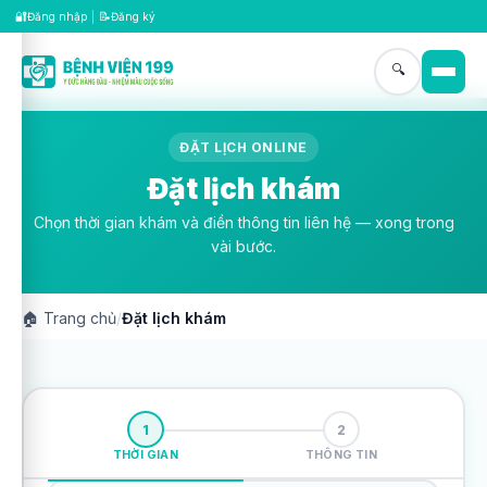
🔐
📝
Đăng nhập
|
Đăng ký
🔍
ĐẶT LỊCH ONLINE
Đặt lịch khám
Chọn thời gian khám và điền thông tin liên hệ — xong trong
vài bước.
🏠
Trang chủ
/
Đặt lịch khám
1
2
THỜI GIAN
THÔNG TIN