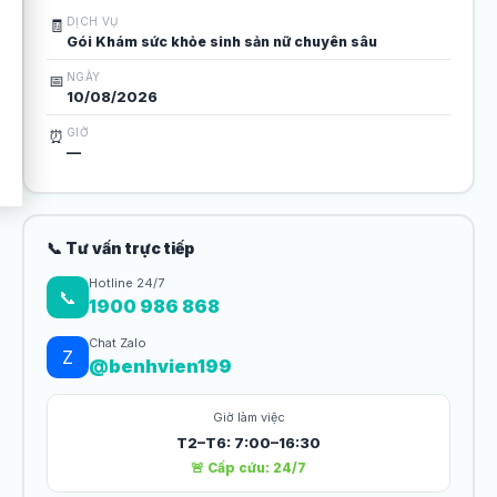
DỊCH VỤ
🧾
Gói Khám sức khỏe sinh sản nữ chuyên sâu
NGÀY
📅
10/08/2026
GIỜ
⏰
—
📞 Tư vấn trực tiếp
Hotline 24/7
📞
1900 986 868
Chat Zalo
Z
@benhvien199
Giờ làm việc
T2–T6: 7:00–16:30
🚨 Cấp cứu: 24/7