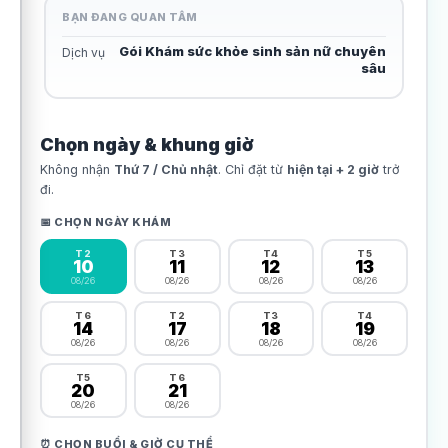
BẠN ĐANG QUAN TÂM
Gói Khám sức khỏe sinh sản nữ chuyên
Dịch vụ
sâu
Chọn ngày & khung giờ
Không nhận
Thứ 7 / Chủ nhật
. Chỉ đặt từ
hiện tại + 2 giờ
trở
đi.
📅 CHỌN NGÀY KHÁM
T2
T3
T4
T5
10
11
12
13
08/26
08/26
08/26
08/26
T6
T2
T3
T4
14
17
18
19
08/26
08/26
08/26
08/26
T5
T6
20
21
08/26
08/26
⏰ CHỌN BUỔI & GIỜ CỤ THỂ