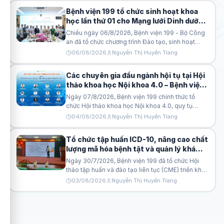
nền tảng Docquity, kết hợp giữa đào tạo lý thuyết và thực
Bệnh viện 199 tổ chức sinh hoạt khoa
hành, giúp học viên có thể ứng dụng ngay vào công việc
học lần thứ 01 cho Mạng lưới Dinh dưỡng
hằng ngày.
lâm sàng năm 2026
Chiều ngày 06/8/2026, Bệnh viện 199 - Bộ Công
an đã tổ chức chương trình Đào tạo, sinh hoạt
khoa học lần thứ I cho Mạng lưới Dinh dưỡng lâm
06/08/2026
Nguyễn Thị Huyền Trang
sàng năm 2026. Chương trình có sự tham dự của
Ban Giám đốc Bệnh viện, lãnh đạo các khoa,
Các chuyên gia đầu ngành hội tụ tại Hội
phòng cùng các thành viên Mạng lưới Dinh dưỡng
thảo khoa học Nội khoa 4.0 – Bệnh viện
lâm sàng và đông đảo cán bộ y tế quan tâm đến
199
lĩnh vực dinh dưỡng điều trị.
Ngày 07/8/2026, Bệnh viện 199 chính thức tổ
chức Hội thảo khoa học Nội khoa 4.0, quy tụ
nhiều chuyên gia đầu ngành Nội khoa, Phẫu thuật
04/08/2026
Nguyễn Thị Huyền Trang
tim và mạch máu, Tim mạch can thiệp. Đây là
diễn đàn khoa học thường niên nhằm cập nhật
Tổ chức tập huấn ICD-10, nâng cao chất
những tiến bộ mới nhất của y học hiện đại, đồng
lượng mã hóa bệnh tật và quản lý khám
thời tăng cường kết nối chuyên môn giữa các cơ
chữa bệnh
sở y tế trên cả nước.
Ngày 30/7/2026, Bệnh viện 199 đã tổ chức Hội
thảo tập huấn và đào tạo liên tục (CME) triển khai
Thông tư số 06/2026/TT-BYT và Quyết định số
03/08/2026
Nguyễn Thị Huyền Trang
1849/QĐ-BYT về mã hóa bệnh tật, nguyên nhân
tử vong theo ICD-10. Chương trình nhằm cập nhật
các quy định mới của Bộ Y tế, thống nhất việc áp
dụng ICD-10 trong hoạt động khám chữa bệnh và
nâng cao năng lực chuyên môn cho đội ngũ viên