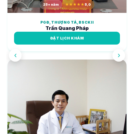
25+ năm
★★★★★
5,0
PGĐ, THƯỢNG TÁ, BSCKII
Trần Quang Pháp
ĐẶT LỊCH KHÁM
‹
›