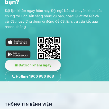
bạn?
Đặt lịch khám ngay hôm nay. Đội ngũ bác sĩ chuyên khoa của
chúng tôi luôn sẵn sàng phục vụ bạn, hoặc Quét mã QR và
cài đặt ngay ứng dụng di động để đặt lịch, tra cứu kết quả
nhanh chóng.
📅 Đặt lịch khám ngay
📞 Hotline 1900 986 868
THÔNG TIN BỆNH VIỆN