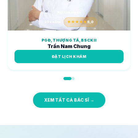
Nội tim mạch
25+ năm
★★★★★
5,0
PGĐ, THƯỢNG TÁ, BSCKII
Trần Nam Chung
ĐẶT LỊCH KHÁM
XEM TẤT CẢ BÁC SĨ →