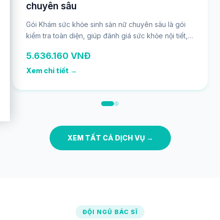
chuyên sâu
Gói Khám sức khỏe sinh sản nữ chuyên sâu là gói
kiểm tra toàn diện, giúp đánh giá sức khỏe nội tiết,
chức năng sinh sản và tầm soát các bệnh lý truyền
5.636.160 VNĐ
nhiễm hoặc bất thường có thể ảnh hưởng đến khả
năng mang thai. Gói khám phù hợp cho phụ nữ
Xem chi tiết →
đang trong độ tuổi sinh sản, chuẩn bị mang thai,
hoặc có nhu cầu theo dõi sức khỏe định kỳ.
XEM TẤT CẢ DỊCH VỤ →
ĐỘI NGŨ BÁC SĨ