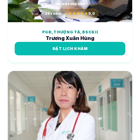
Hồi sức cấp cứu
25+ năm
★★★★★
5,0
PGĐ, THƯỢNG TÁ, BSCKII
Trương Xuân Hùng
ĐẶT LỊCH KHÁM