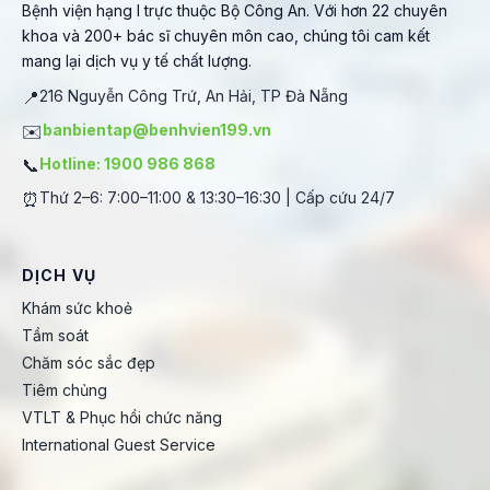
Bệnh viện hạng I trực thuộc Bộ Công An. Với hơn 22 chuyên
khoa và 200+ bác sĩ chuyên môn cao, chúng tôi cam kết
mang lại dịch vụ y tế chất lượng.
📍
216 Nguyễn Công Trứ, An Hải, TP Đà Nẵng
✉️
banbientap@benhvien199.vn
📞
Hotline: 1900 986 868
⏰
Thứ 2–6: 7:00–11:00 & 13:30–16:30 | Cấp cứu 24/7
DỊCH VỤ
Khám sức khoẻ
Tầm soát
Chăm sóc sắc đẹp
Tiêm chủng
VTLT & Phục hồi chức năng
International Guest Service