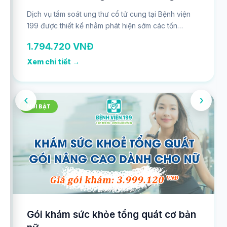
Dịch vụ tầm soát ung thư cổ tử cung tại Bệnh viện
199 được thiết kế nhằm phát hiện sớm các tổn
thương tiền ung thư và ung thư cổ tử cung ở phụ nữ,
1.794.720 VNĐ
đặc biệt là phụ nữ đã từng quan hệ tình dục hoặc từ
21 tuổi trở lên. Gói tầm soát bao gồm:
Xem chi tiết →
‹
›
NỔI BẬT
Gói khám sức khỏe tổng quát cơ bản