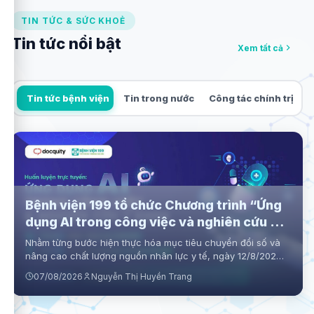
TIN TỨC & SỨC KHOẺ
Tin tức nổi bật
Xem tất cả
Tin tức bệnh viện
Tin trong nước
Công tác chính trị
Bệnh viện 199 tổ chức Chương trình “Ứng
dụng AI trong công việc và nghiên cứu y
khoa”
Nhằm từng bước hiện thực hóa mục tiêu chuyển đổi số và
nâng cao chất lượng nguồn nhân lực y tế, ngày 12/8/2026,
Bệnh viện 199 tổ chức chương trình Huấn luyện trực tuyến
07/08/2026
Nguyễn Thị Huyền Trang
“Ứng dụng AI trong công việc và nghiên cứu y khoa” dành
cho đội ngũ bác sĩ, điều dưỡng, kỹ thuật viên và nhân viên
y tế trong toàn Bệnh viện. Chương trình được triển khai trên