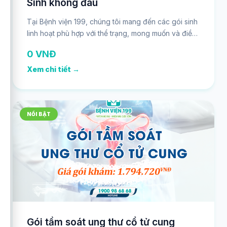
Sinh không đau
Tại Bệnh viện 199, chúng tôi mang đến các gói sinh
linh hoạt phù hợp với thể trạng, mong muốn và điều
kiện của từng sản phụ, đảm bảo hành trình “vượt
0 VNĐ
cạn” diễn ra an toàn, nhẹ nhàng và đáng nhớ
Xem chi tiết →
NỔI BẬT
Gói tầm soát ung thư cổ tử cung