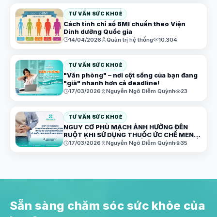
TƯ VẤN SỨC KHOẺ
Cách tính chỉ số BMI chuẩn theo Viện
Dinh dưỡng Quốc gia
14/04/2026
Quản trị hệ thống
10.304
TƯ VẤN SỨC KHOẺ
"Văn phòng" – nơi cột sống của bạn đang
"già" nhanh hơn cả deadline!
17/03/2026
Nguyễn Ngô Diễm Quỳnh
23
TƯ VẤN SỨC KHOẺ
NGUY CƠ PHÙ MẠCH ẢNH HƯỞNG ĐẾN
RUỘT KHI SỬ DỤNG THUỐC ỨC CHẾ MEN
CHUYỂN (ACEI) VÀ THUỐC CHẸN THỤ THỂ
17/03/2026
Nguyễn Ngô Diễm Quỳnh
35
ANGIOTENSIN II (ARB)
Sẵn sàng chăm sóc sức khỏe của