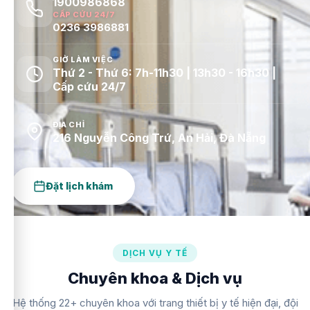
1900986868
CẤP CỨU 24/7
0236 3986881
GIỜ LÀM VIỆC
Thứ 2 - Thứ 6: 7h-11h30 | 13h30 - 16h30 |
Cấp cứu 24/7
ĐỊA CHỈ
216 Nguyễn Công Trứ, An Hải, Đà Nẵng
Đặt lịch khám
DỊCH VỤ Y TẾ
Chuyên khoa & Dịch vụ
Hệ thống 22+ chuyên khoa với trang thiết bị y tế hiện đại, đội