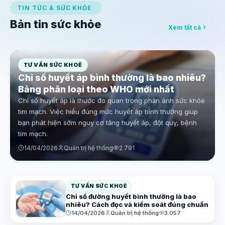
TIN TỨC & SỨC KHỎE
Bản tin sức khỏe
Xem tất cả
TƯ VẤN SỨC KHOẺ
Chỉ số huyết áp bình thường là bao nhiêu?
Bảng phân loại theo WHO mới nhất
Chỉ số huyết áp là thước đo quan trọng phản ánh sức khỏe
tim mạch. Việc hiểu đúng mức huyết áp bình thường giúp
bạn phát hiện sớm nguy cơ tăng huyết áp, đột quỵ, bệnh
tim mạch.
14/04/2026
Quản trị hệ thống
2.791
TƯ VẤN SỨC KHOẺ
Chỉ số đường huyết bình thường là bao
nhiêu? Cách đọc và kiểm soát đúng chuẩn
14/04/2026
Quản trị hệ thống
3.057