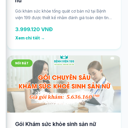
nữ
Gói khám sức khỏe tổng quát cơ bản nữ tại Bệnh
viện 199 được thiết kế nhằm đánh giá toàn diện tình
trạng sức khỏe nội khoa, chức năng các cơ quan
3.999.120 VNĐ
quan trọng như tim mạch, gan, thận, tuyến giáp,
đồng thời tầm soát sớm nguy cơ các bệnh lý chuyển
Xem chi tiết →
hóa phổ biến ở nữ giới. Gói khám phù hợp cho nữ
giới ở mọi độ tuổi, đặc biệt khuyến khích thực hiện
định kỳ mỗi năm một lần để kịp thời phát hiện và
phòng ngừa bệnh lý tiềm ẩn.
NỔI BẬT
Gói Khám sức khỏe sinh sản nữ